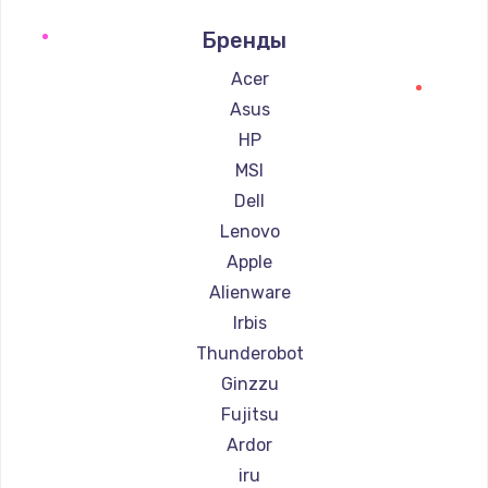
Ремонт компьютеров Teclast
Бренды
Ремонт компьютеров Intel
Ремонт компьютеров Beelink
Acer
Ремонт компьютеров CHUWI
Asus
HP
MSI
Dell
Lenovo
Apple
Alienware
Irbis
Thunderobot
Ginzzu
Fujitsu
Ardor
iru