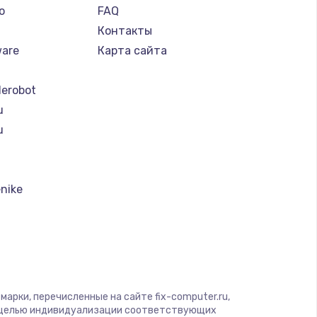
o
FAQ
Контакты
ware
Карта сайта
erobot
u
u
nike
t
k
I
арки, перечисленные на сайте fix-computer.ru,
с целью индивидуализации соответствующих